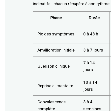
indicatifs : chacun récupère à son rythme.
Phase
Durée
Pic des symptômes
0 à 48 h
Amélioration initiale
3 à 7 jours
7 à 14
Guérison clinique
jours
10 à 14
Reprise alimentaire
jours
Convalescence
3 à 4
complète
semaines