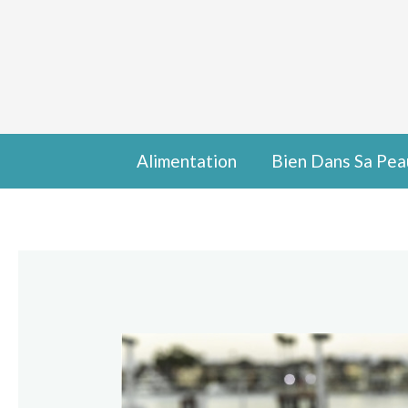
Aller
Navigation
au
des
contenu
articles
Alimentation
Bien Dans Sa Pea