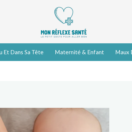
u Et Dans Sa Tête
Maternité & Enfant
Maux 