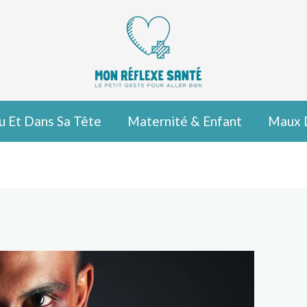
u Et Dans Sa Tête
Maternité & Enfant
Maux 