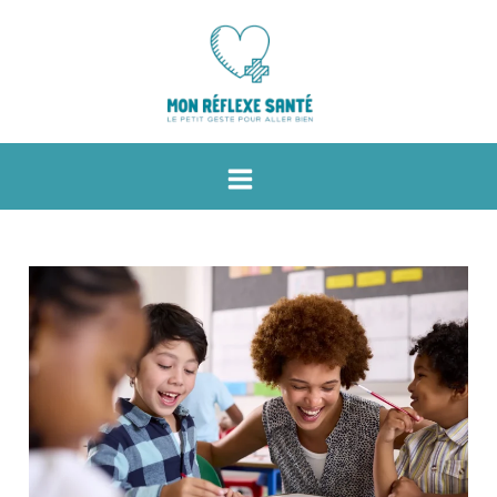
Aller
Navigation
au
des
contenu
articles
Main
Menu