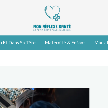
u Et Dans Sa Tête
Maternité & Enfant
Maux 