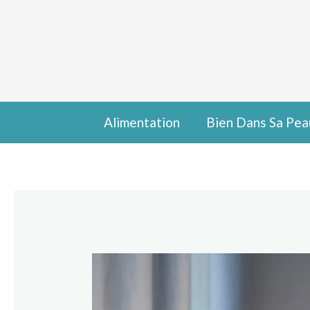
Aller
Navigation
au
des
contenu
articles
Alimentation
Bien Dans Sa Pea