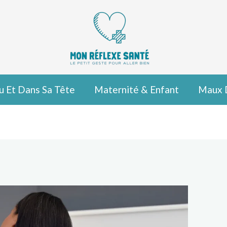
u Et Dans Sa Tête
Maternité & Enfant
Maux 