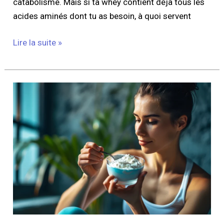
catabolisme. Mais si ta whey contient déjà tous les
acides aminés dont tu as besoin, à quoi servent
Lire la suite »
Le
fromage
blanc
après
l’entraînement
est-
il
vraiment
efficace
pour