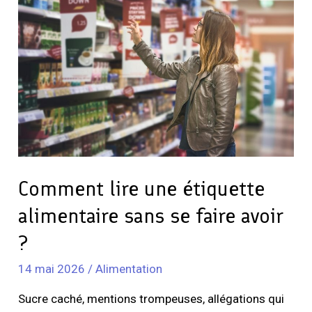
une
étiquette
alimentaire
sans
se
faire
avoir
?
Comment lire une étiquette
alimentaire sans se faire avoir
?
14 mai 2026
/
Alimentation
Sucre caché, mentions trompeuses, allégations qui