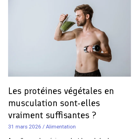
protéines
végétales
en
musculation
sont-
elles
vraiment
suffisantes
?
Les protéines végétales en
musculation sont-elles
vraiment suffisantes ?
31 mars 2026
/
Alimentation