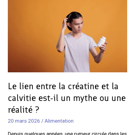
lien
entre
la
créatine
et
la
calvitie
est-
il
un
Le lien entre la créatine et la
mythe
calvitie est-il un mythe ou une
ou
une
réalité ?
réalité
20 mars 2026
/
Alimentation
?
Depuis quelques années, une rumeur circule dans les