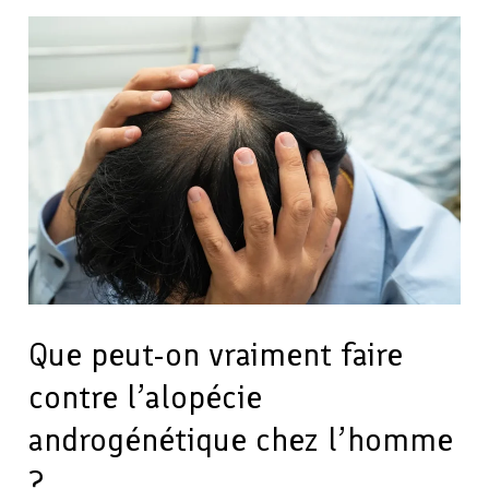
Que
peut-
on
vraiment
faire
contre
l’alopécie
androgénétique
chez
l’homme
?
Que peut-on vraiment faire
contre l’alopécie
androgénétique chez l’homme
?