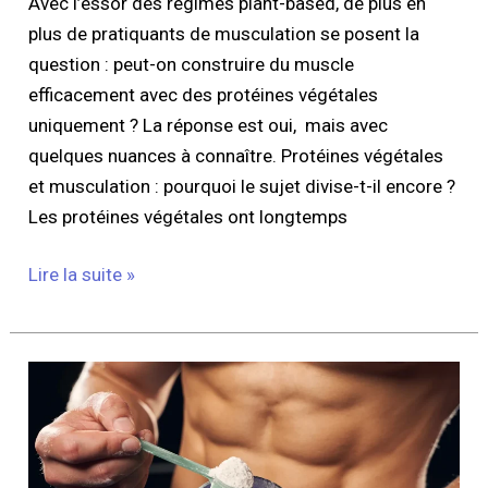
Avec l’essor des régimes plant-based, de plus en
plus de pratiquants de musculation se posent la
question : peut-on construire du muscle
efficacement avec des protéines végétales
uniquement ? La réponse est oui, mais avec
quelques nuances à connaître. Protéines végétales
et musculation : pourquoi le sujet divise-t-il encore ?
Les protéines végétales ont longtemps
Lire la suite »
Les
BCAA
sont-
ils