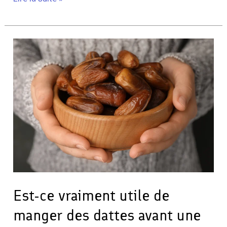
Est-
ce
vraiment
utile
de
manger
des
dattes
avant
une
séance
Est-ce vraiment utile de
de
manger des dattes avant une
sport