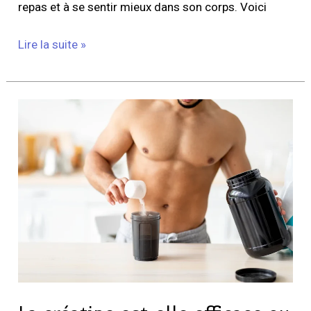
repas et à se sentir mieux dans son corps. Voici
Lire la suite »
La
créatine
est-
elle
efficace
ou
une
arnaque
:
le
verdict