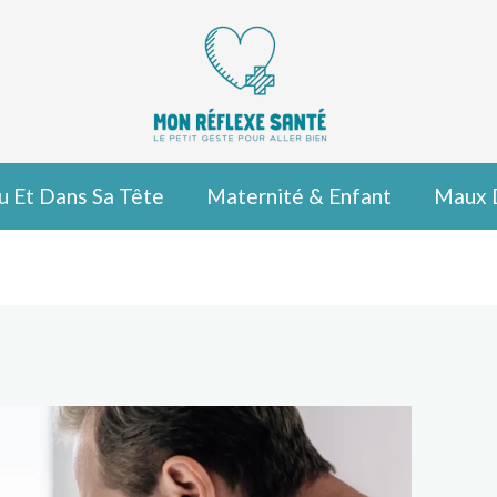
u Et Dans Sa Tête
Maternité & Enfant
Maux 